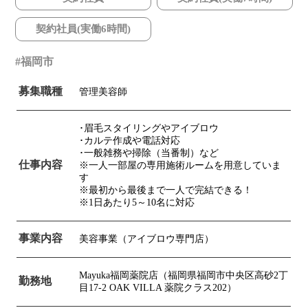
契約社員(実働6時間)
福岡市
募集職種
管理美容師
･眉毛スタイリングやアイブロウ
･カルテ作成や電話対応
･一般雑務や掃除（当番制）など
仕事内容
※一人一部屋の専用施術ルームを用意していま
す
※最初から最後まで一人で完結できる！
※1日あたり5～10名に対応
事業内容
美容事業（アイブロウ専門店）
Mayuka福岡薬院店（福岡県福岡市中央区高砂2丁
勤務地
目17-2 OAK VILLA 薬院クラス202）