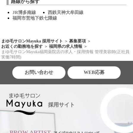
路線から探す
JR博多南線
西鉄天神大牟田線
福岡市営地下鉄七隈線
まゆ毛サロンMayuka 採用サイト
募集要項
お近くの勤務地を探す
福岡県の求人情報
まゆ毛サロンMayuka福岡薬院店の求人・採用情報 管理美容師(正社員
実働7時間)
お問い合わせ
WEB応募
採用サイト
BROW ARTIST.