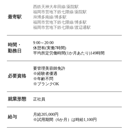
西鉄天神大牟田線/薬院駅
福岡市営地下鉄七隈線/薬院駅
最寄駅
JR博多南線/博多駅
福岡市営地下鉄七隈線/博多駅
福岡市営地下鉄七隈線/渡辺通駅
9:00～20:00
時間・
休憩有(実働7時間)
勤務日
平均所定労働時間(1か月あたり)149時間
要管理美容師免許
※経験者優遇
必要資格
※年齢不問
※ブランクOK
就業形態
正社員
月給205,000円
給与
※試用期間（6か月）は時給1,100円