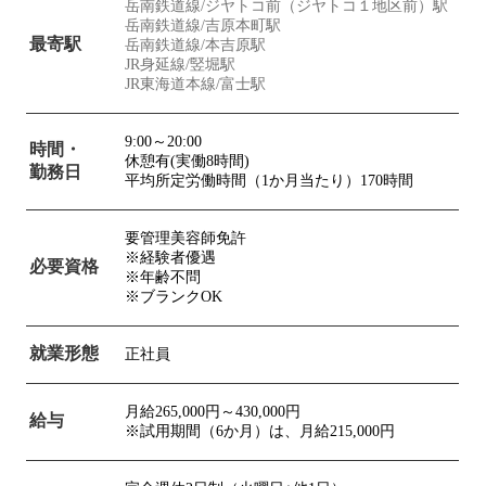
岳南鉄道線/ジヤトコ前（ジヤトコ１地区前）駅
岳南鉄道線/吉原本町駅
最寄駅
岳南鉄道線/本吉原駅
JR身延線/竪堀駅
JR東海道本線/富士駅
9:00～20:00
時間・
休憩有(実働8時間)
勤務日
平均所定労働時間（1か月当たり）170時間
要管理美容師免許
※経験者優遇
必要資格
※年齢不問
※ブランクOK
就業形態
正社員
月給265,000円～430,000円
給与
※試用期間（6か月）は、月給215,000円