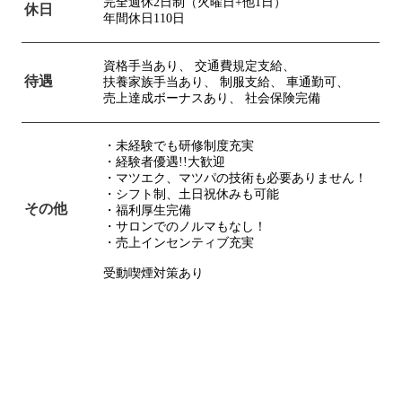
完全週休2日制（火曜日+他1日）
休日
年間休日110日
資格手当あり、
交通費規定支給、
待遇
扶養家族手当あり、
制服支給、
車通勤可、
売上達成ボーナスあり、
社会保険完備
・未経験でも研修制度充実
・経験者優遇!!大歓迎
・マツエク、マツパの技術も必要ありません！
・シフト制、土日祝休みも可能
その他
・福利厚生完備
・サロンでのノルマもなし！
・売上インセンティブ充実
受動喫煙対策あり