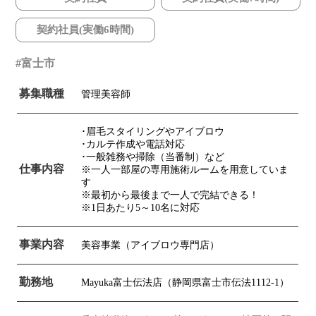
契約社員(実働6時間)
富士市
募集職種
管理美容師
･眉毛スタイリングやアイブロウ
･カルテ作成や電話対応
･一般雑務や掃除（当番制）など
仕事内容
※一人一部屋の専用施術ルームを用意していま
す
※最初から最後まで一人で完結できる！
※1日あたり5～10名に対応
事業内容
美容事業（アイブロウ専門店）
勤務地
Mayuka富士伝法店（静岡県富士市伝法1112-1）