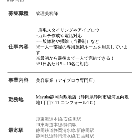
募集職種
管理美容師
･眉毛スタイリングやアイブロウ
･カルテ作成や電話対応
･一般雑務や掃除（当番制）など
仕事内容
※一人一部屋の専用施術ルームを用意していま
す
※最初から最後まで一人で完結できる！
※1日あたり5～10名に対応
事業内容
美容事業（アイブロウ専門店）
Mayuka静岡向敷地店（静岡県静岡市駿河区向敷
勤務地
地1丁目7-11 コンフォール1Ｃ）
JR東海道本線/安倍川駅
JR東海道本線/静岡駅
最寄駅
静岡鉄道静岡清水線/新静岡駅
静岡鉄道静岡清水線/日吉町駅