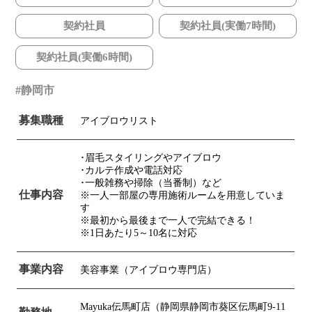
契約社員
契約社員(実働7時間)
契約社員(実働6時間)
静岡市
募集職種
アイブロウリスト
･眉毛スタイリングやアイブロウ
･カルテ作成や電話対応
･一般雑務や掃除（当番制）など
仕事内容
※一人一部屋の専用施術ルームを用意していま
す
※最初から最後まで一人で完結できる！
※1日あたり5～10名に対応
事業内容
美容事業（アイブロウ専門店）
Mayuka伝馬町店（静岡県静岡市葵区伝馬町9-11