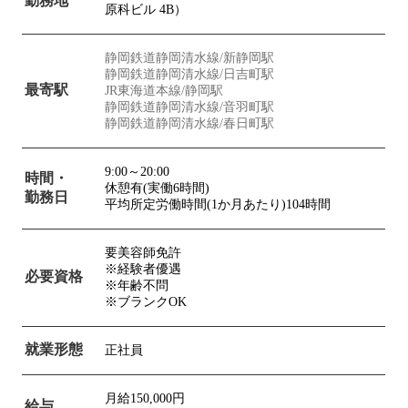
勤務地
原科ビル 4B）
静岡鉄道静岡清水線/新静岡駅
静岡鉄道静岡清水線/日吉町駅
最寄駅
JR東海道本線/静岡駅
静岡鉄道静岡清水線/音羽町駅
静岡鉄道静岡清水線/春日町駅
9:00～20:00
時間・
休憩有(実働6時間)
勤務日
平均所定労働時間(1か月あたり)104時間
要美容師免許
※経験者優遇
必要資格
※年齢不問
※ブランクOK
就業形態
正社員
月給150,000円
給与