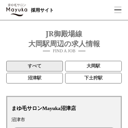
採用サイト
JR御殿場線
大岡駅周辺の求人情報
FIND A JOB
すべて
大岡駅
沼津駅
下土狩駅
まゆ毛サロンMayuka沼津店
沼津市