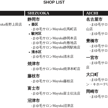
SHOP LIST
SHIZUOKA
AICHI
静岡市
名古屋市
uka長野上田店
葵区
まゆ毛サロン
まゆ毛サロンMayuka伝馬町店
山店
駿河区
まゆ毛サロン
まゆ毛サロンMayuka静岡本店
豊橋市
まゆ毛サロンMayuka向敷地店
まゆ毛サロン
まゆ毛サロンMayuka静岡駅南店
まゆ毛サロン
清水区
まゆ毛サロンMayuka清水店
一宮市
まゆ毛サロン
焼津市
店
まゆ毛サロンMayuka焼津本町店
大口町
藤枝市
まゆ毛サロン
まゆ毛サロンMayuka藤枝店
ン・キホーテU
富士市
岡崎市
まゆ毛サロンMayuka富士伝法店
まゆ毛サロン
沼津市
まゆ毛サロンMayuka沼津店