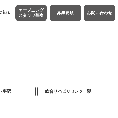
オープニング
の流れ
募集
要項
お問い
合わせ
スタッフ
募集
八事駅
総合リハビリ
センター駅