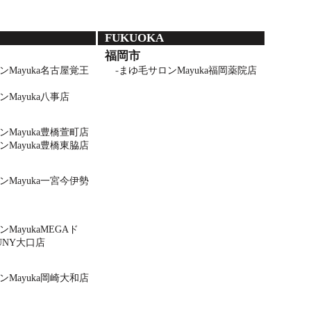
FUKUOKA
福岡市
Mayuka名古屋覚王
まゆ毛サロンMayuka福岡薬院店
Mayuka八事店
Mayuka豊橋萱町店
Mayuka豊橋東脇店
Mayuka一宮今伊勢
MayukaMEGAド
NY大口店
Mayuka岡崎大和店