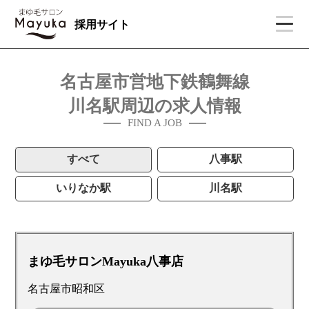
採用サイト
名古屋市営地下鉄鶴舞線
川名駅周辺の求人情報
FIND A JOB
すべて
八事駅
いりなか駅
川名駅
まゆ毛サロンMayuka八事店
名古屋市昭和区