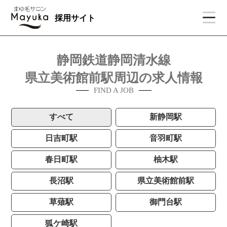
採用サイト
静岡鉄道静岡清水線
県立美術館前駅周辺の求人情報
FIND A JOB
すべて
新静岡駅
日吉町駅
音羽町駅
春日町駅
柚木駅
長沼駅
県立美術館前駅
草薙駅
御門台駅
狐ケ崎駅