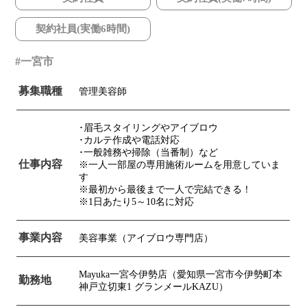
契約社員(実働6時間)
一宮市
募集職種
管理美容師
･眉毛スタイリングやアイブロウ
･カルテ作成や電話対応
･一般雑務や掃除（当番制）など
仕事内容
※一人一部屋の専用施術ルームを用意していま
す
※最初から最後まで一人で完結できる！
※1日あたり5～10名に対応
事業内容
美容事業（アイブロウ専門店）
Mayuka一宮今伊勢店（愛知県一宮市今伊勢町本
勤務地
神戸立切東1 グランメールKAZU）