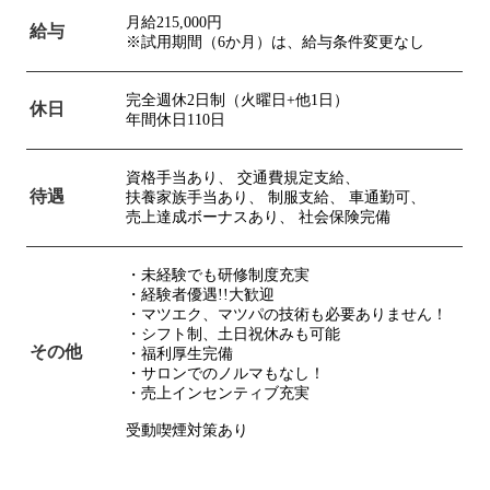
月給215,000円
給与
※試用期間（6か月）は、給与条件変更なし
完全週休2日制（火曜日+他1日）
休日
年間休日110日
資格手当あり、
交通費規定支給、
待遇
扶養家族手当あり、
制服支給、
車通勤可、
売上達成ボーナスあり、
社会保険完備
・未経験でも研修制度充実
・経験者優遇!!大歓迎
・マツエク、マツパの技術も必要ありません！
・シフト制、土日祝休みも可能
その他
・福利厚生完備
・サロンでのノルマもなし！
・売上インセンティブ充実
受動喫煙対策あり