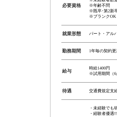
必要資格
※年齢不問
※既卒･第2新
※ブランクOK
就業形態
パート・アル
勤務期間
1年毎の契約更
時給1400円
給与
※試用期間（6
待遇
交通費規定支
・未経験でも
・経験者優遇!