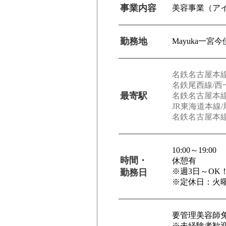
事業内容
美容事業（ア
勤務地
Mayuka一
名鉄名古屋本線
名鉄尾西線/西
最寄駅
名鉄名古屋本線
JR東海道本線
名鉄名古屋本線
10:00～19:00
時間・
休憩有
※週3日～OK
勤務日
※定休日：火
要管理美容師
※未経験者歓