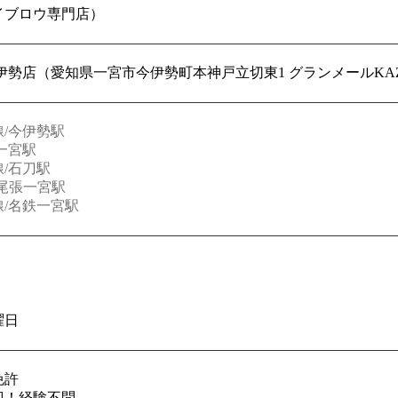
イブロウ専門店）
宮今伊勢店（愛知県一宮市今伊勢町本神戸立切東1 グランメールKA
/今伊勢駅
一宮駅
/石刀駅
/尾張一宮駅
/名鉄一宮駅
！
曜日
免許
迎！経験不問