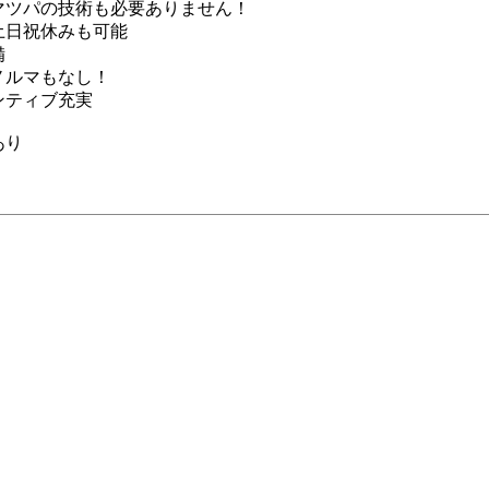
マツパの技術も必要ありません！
土日祝休みも可能
備
ノルマもなし！
ンティブ充実
あり