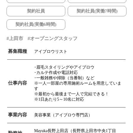
契約社員
契約社員(実働7時間)
契約社員(実働6時間)
上田市
オープニングスタッフ
募集職種
アイブロウリスト
･眉毛スタイリングやアイブロウ
･カルテ作成や電話対応
･一般雑務や掃除（当番制）など
仕事内容
※一人一部屋の専用施術ルームを用意していま
す
※最初から最後まで一人で完結できる！
※1日あたり5～10名に対応
事業内容
美容事業（アイブロウ専門店）
Mayuka長野上田店（長野県上田市中央1丁目