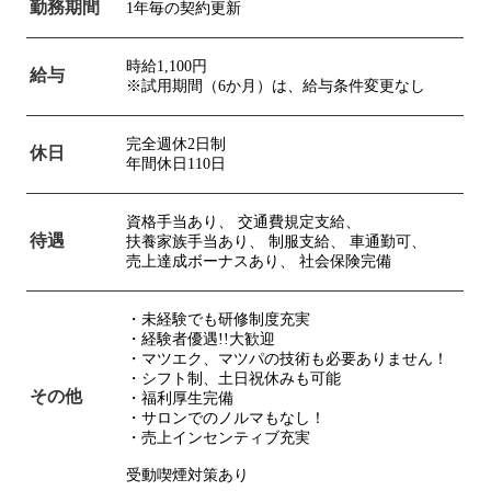
勤務期間
1年毎の契約更新
時給1,100円
給与
※試用期間（6か月）は、給与条件変更なし
完全週休2日制
休日
年間休日110日
資格手当あり、
交通費規定支給、
待遇
扶養家族手当あり、
制服支給、
車通勤可、
売上達成ボーナスあり、
社会保険完備
・未経験でも研修制度充実
・経験者優遇!!大歓迎
・マツエク、マツパの技術も必要ありません！
・シフト制、土日祝休みも可能
その他
・福利厚生完備
・サロンでのノルマもなし！
・売上インセンティブ充実
受動喫煙対策あり