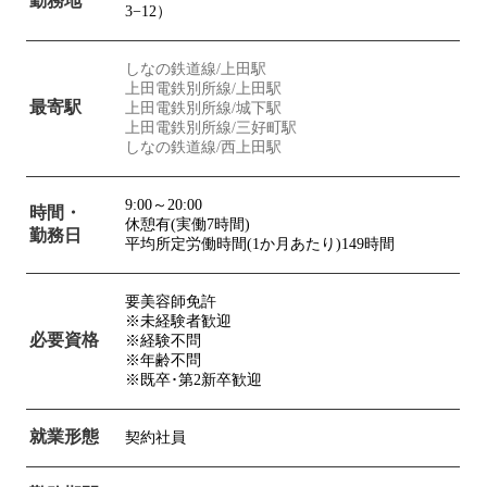
勤務地
3−12）
しなの鉄道線/上田駅
上田電鉄別所線/上田駅
最寄駅
上田電鉄別所線/城下駅
上田電鉄別所線/三好町駅
しなの鉄道線/西上田駅
9:00～20:00
時間・
休憩有(実働7時間)
勤務日
平均所定労働時間(1か月あたり)149時間
要美容師免許
※未経験者歓迎
必要資格
※経験不問
※年齢不問
※既卒･第2新卒歓迎
就業形態
契約社員