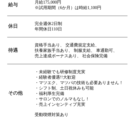
月給175,000円
給与
※試用期間（6か月）は時給1,100円
完全週休2日制
休日
年間休日110日
資格手当あり、
交通費規定支給、
待遇
扶養家族手当あり、
制服支給、
車通勤可、
売上達成ボーナスあり、
社会保険完備
・未経験でも研修制度充実
・経験者優遇!!大歓迎
・マツエク、マツパの技術も必要ありません！
・シフト制、土日祝休みも可能
その他
・福利厚生完備
・サロンでのノルマもなし！
・売上インセンティブ充実
受動喫煙対策あり