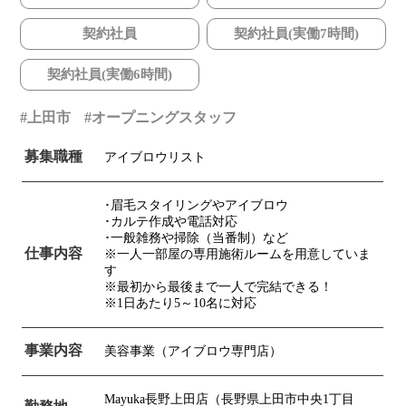
契約社員
契約社員(実働7時間)
契約社員(実働6時間)
上田市
オープニングスタッフ
募集職種
アイブロウリスト
･眉毛スタイリングやアイブロウ
･カルテ作成や電話対応
･一般雑務や掃除（当番制）など
仕事内容
※一人一部屋の専用施術ルームを用意していま
す
※最初から最後まで一人で完結できる！
※1日あたり5～10名に対応
事業内容
美容事業（アイブロウ専門店）
Mayuka長野上田店（長野県上田市中央1丁目