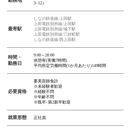
勤務地
3−12）
しなの鉄道線/上田駅
上田電鉄別所線/上田駅
最寄駅
上田電鉄別所線/城下駅
上田電鉄別所線/三好町駅
しなの鉄道線/西上田駅
9:00～20:00
時間・
休憩有(実働7時間)
勤務日
平均所定労働時間(1か月あたり)149時間
要美容師免許
※未経験者歓迎
必要資格
※経験不問
※年齢不問
※既卒･第2新卒歓迎
就業形態
正社員